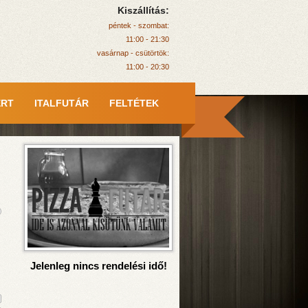
Kiszállítás:
péntek - szombat:
11:00 - 21:30
vasárnap - csütörtök:
11:00 - 20:30
ERT
ITALFUTÁR
FELTÉTEK
Jelenleg nincs rendelési idő!