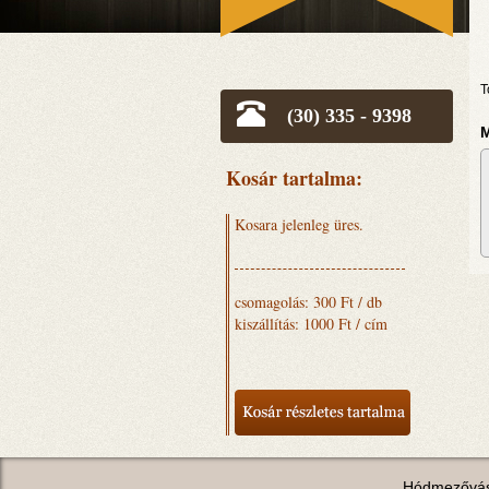
T
(30) 335 - 9398
M
Kosár tartalma:
Kosara jelenleg üres.
csomagolás: 300 Ft / db
kiszállítás: 1000 Ft / cím
Hódmezővás