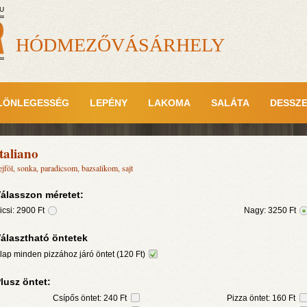
U
HÓDMEZŐVÁSÁRHELY
LÖNLEGESSÉG
LEPÉNY
LAKOMA
SALÁTA
DESSZ
taliano
ejföl, sonka, paradicsom, bazsalikom, sajt
álasszon méretet:
icsi:
2900
Ft
Nagy:
3250
Ft
álasztható öntetek
lap minden pizzához járó öntet (120 Ft)
lusz öntet:
Csípős öntet: 240 Ft
Pizza öntet: 160 Ft