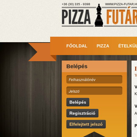
+36 (30) 335 - 9398
WWW.PIZZA-FUTAR.H
FŐOLDAL
PIZZA
ÉTELKÜ
Belépés
I
T
V
K
Belépés
V
Regisztráció
A
Elfelejtett jelszó
P