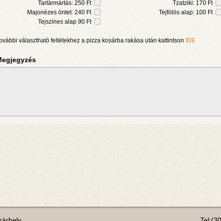
Tartármártás: 250 Ft
Tzatziki: 170 Ft
Majonézes öntet: 240 Ft
Tejfölös alap: 100 Ft
Tejszínes alap 90 Ft
ovábbi választható feltétekhez a pizza kosárba rakása után kattintson
IDE
egjegyzés
árhely
Tel:(3