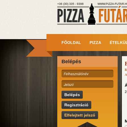
+36 (30) 335 - 9398
WWW.PIZZA-FUTAR.H
FŐOLDAL
PIZZA
ÉTELKÜ
Belépés
B
R
A
Á
2
Belépés
Regisztráció
Elfelejtett jelszó
M