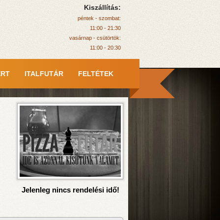
Kiszállítás:
péntek - szombat:
11:00 - 21:30
vasárnap - csütörtök:
11:00 - 20:30
ERT
ITALFUTÁR
FELTÉTEK
Jelenleg nincs rendelési idő!