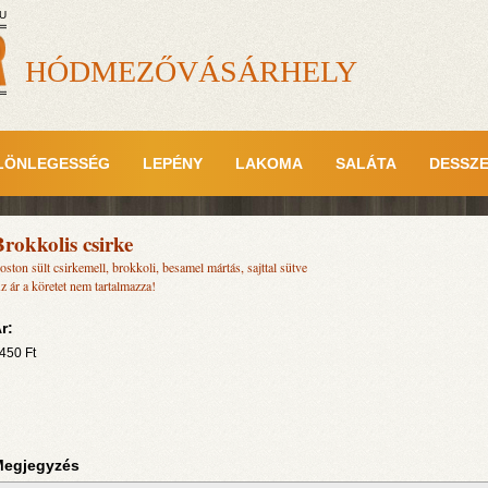
U
HÓDMEZŐVÁSÁRHELY
LÖNLEGESSÉG
LEPÉNY
LAKOMA
SALÁTA
DESSZ
rokkolis csirke
oston sült csirkemell, brokkoli, besamel mártás, sajttal sütve
z ár a köretet nem tartalmazza!
r:
450
Ft
egjegyzés