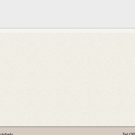
árhely
Tel:(3